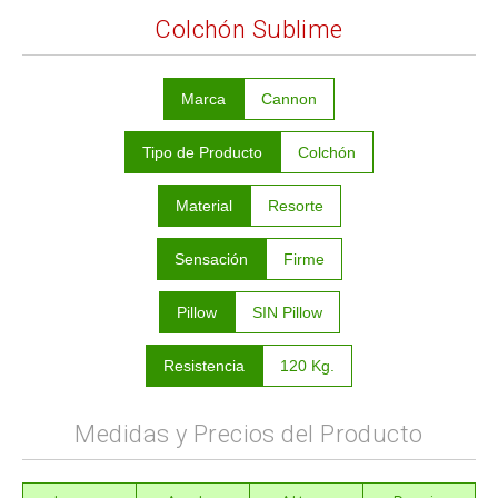
Colchón Sublime
Marca
Cannon
Tipo de Producto
Colchón
Material
Resorte
Sensación
Firme
Pillow
SIN Pillow
Resistencia
120 Kg.
Medidas y Precios del Producto