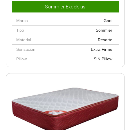
Sommier Excelsius
Marca
Gani
Tipo
Sommier
Material
Resorte
Sensación
Extra Firme
Pillow
SIN PIllow