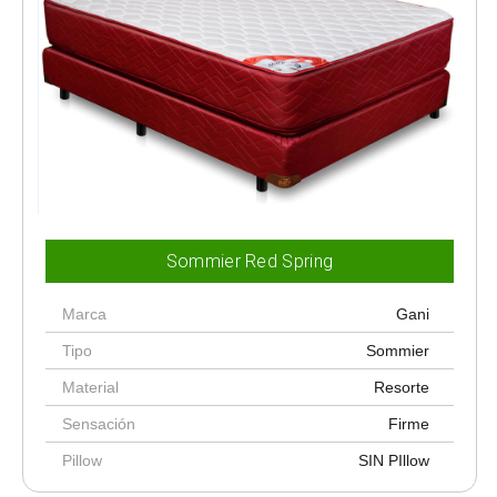
Sommier Red Spring
Marca
Gani
Tipo
Sommier
Material
Resorte
Sensación
Firme
Pillow
SIN PIllow