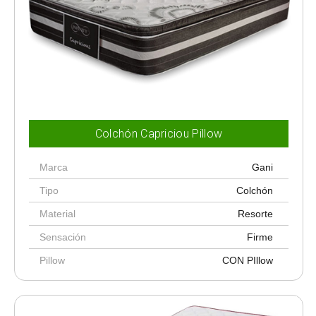
Colchón Capriciou Pillow
Marca
Gani
Tipo
Colchón
Material
Resorte
Sensación
Firme
Pillow
CON PIllow