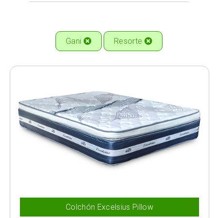
Gani
Resorte
Colchón Excelsius Pillow