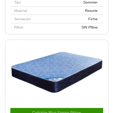
Tipo
Sommier
Material
Resorte
Sensación
Firme
Pillow
SIN PIllow
Colchón Blue Spring Pillow