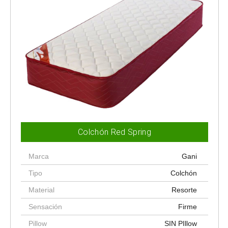
Colchón Red Spring
Marca
Gani
Tipo
Colchón
Material
Resorte
Sensación
Firme
Pillow
SIN PIllow