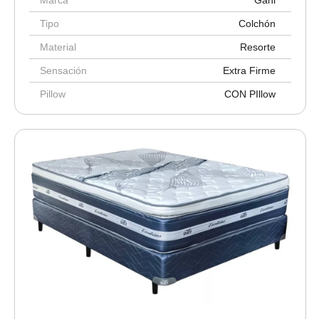
Marca
Gani
Tipo
Colchón
Material
Resorte
Sensación
Extra Firme
Pillow
CON PIllow