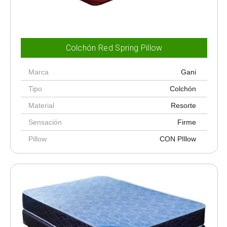
Colchón Red Spring Pillow
Marca
Gani
Tipo
Colchón
Material
Resorte
Sensación
Firme
Pillow
CON PIllow