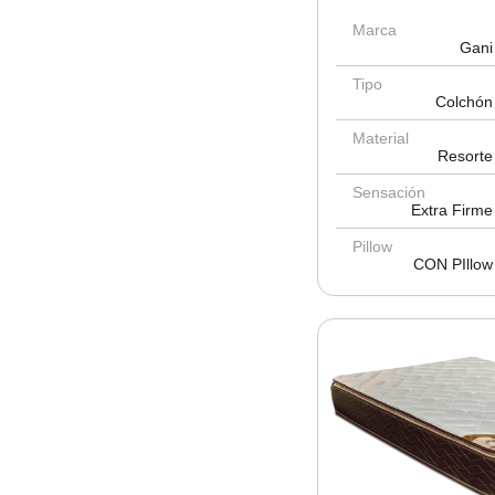
Marca
Gani
Tipo
Colchón
Material
Resorte
Sensación
Extra Firme
Pillow
CON PIllow