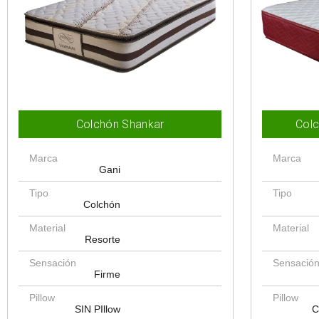
Colchón Shankar
Colc
Marca
Marca
Gani
Tipo
Tipo
Colchón
Material
Material
Resorte
Sensación
Sensació
Firme
Pillow
Pillow
SIN PIllow
C