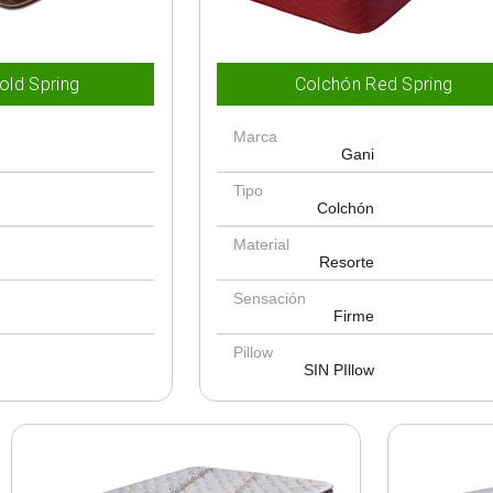
old Spring
Colchón Red Spring
Marca
Gani
Tipo
Colchón
Material
Resorte
Sensación
Firme
Pillow
SIN PIllow