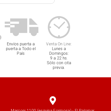
Envíos puerta a
Venta On Line:
puerta a Todo el
Lunes a
País
Domingos:
9 a 22 hs.
Sólo con cita
previa.
Marconi 1100 (esquina Formosa) - El Palomar