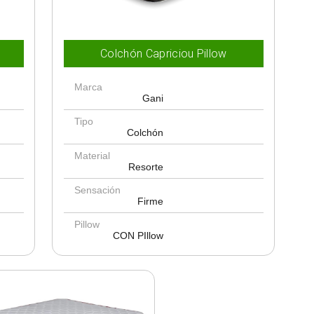
Colchón Capriciou Pillow
Marca
Gani
Tipo
Colchón
Material
Resorte
Sensación
Firme
Pillow
CON PIllow