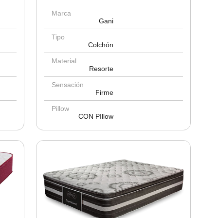
Marca
Gani
Tipo
Colchón
Material
Resorte
Sensación
Firme
Pillow
CON PIllow