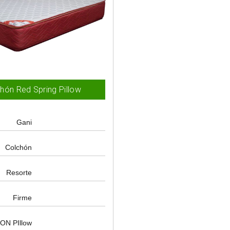
hón Red Spring Pillow
Gani
Colchón
Resorte
n
Firme
ON PIllow