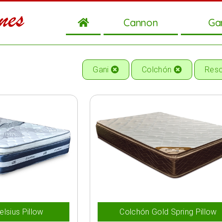
Cannon
Ga
Gani
Colchón
Res
lsius Pillow
Colchón Gold Spring Pillow