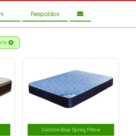
ni
Respaldos
orte
Colchón Blue Spring Pillow