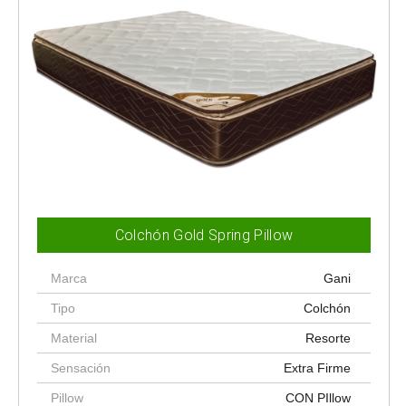
Colchón Gold Spring Pillow
Marca
Gani
Tipo
Colchón
Material
Resorte
Sensación
Extra Firme
Pillow
CON PIllow