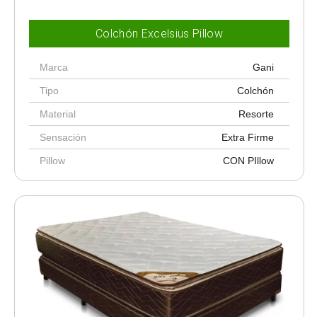
Colchón Excelsius Pillow
Marca
Gani
Tipo
Colchón
Material
Resorte
Sensación
Extra Firme
Pillow
CON PIllow