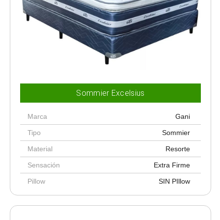
Sommier Excelsius
Marca
Gani
Tipo
Sommier
Material
Resorte
Sensación
Extra Firme
Pillow
SIN PIllow