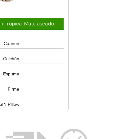
n Tropical Matelaseado
Cannon
Colchón
Espuma
n
Firme
SIN PIllow