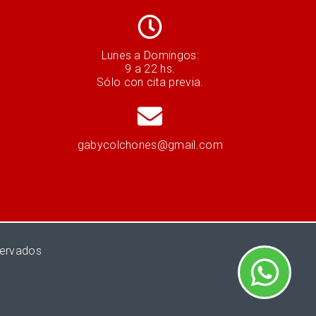
Lunes a Domingos:
9 a 22 hs.
Sólo con cita previa.
gabycolchones@gmail.com
servados