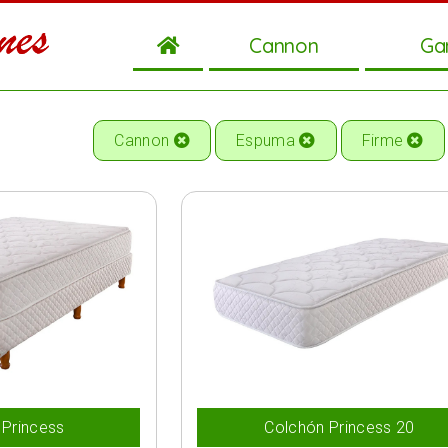
Cannon
Ga
Cannon
Espuma
Firme
Princess
Colchón Princess 20