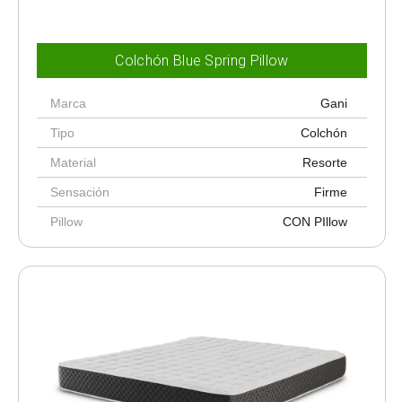
Colchón Blue Spring Pillow
Marca
Gani
Tipo
Colchón
Material
Resorte
Sensación
Firme
Pillow
CON PIllow