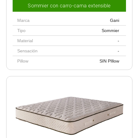
Sommier con carro-cama extensible
Marca
Gani
Tipo
Sommier
Material
-
Sensación
-
Pillow
SIN PIllow